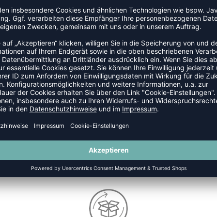
E
SALE
-55%
HMLAEROFLY LIGHT 290
HMLAEROFLY LIGHT 290
P 29,95 €
|
13,48
€
UVP 29,95 €
|
13,4