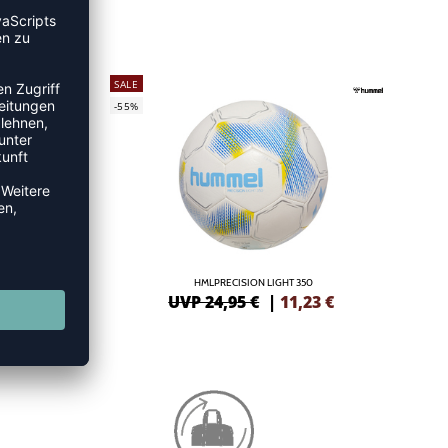
SALE
-55%
HMLPRECISION LIGHT 350
8
€
UVP 24,95 €
|
11,23
€