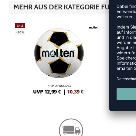
MEHR AUS DER KATEGORIE FUSSBÄLL
SALE
SALE
-20%
-55%
PF-540 FUSSBALL
UVP 12,99 €
|
10,39
€
UV