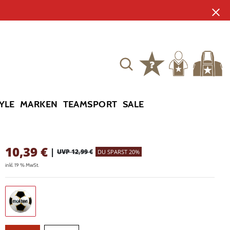
YLE
MARKEN
TEAMSPORT
SALE
10,39
€
|
UVP 12,99 €
DU SPARST 20%
inkl. 19 % MwSt.