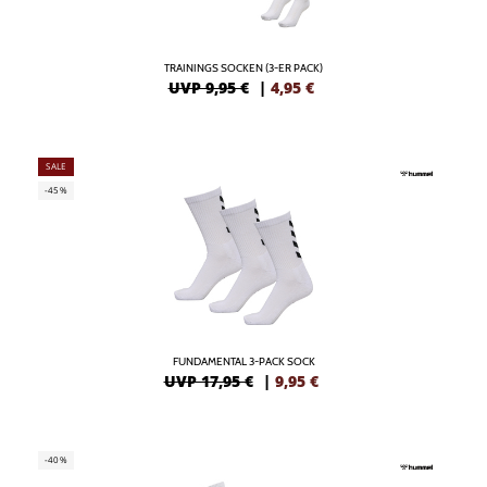
TRAININGS SOCKEN (3-ER PACK)
UVP 9,95 €
|
4,95
€
SALE
-45%
FUNDAMENTAL 3-PACK SOCK
UVP 17,95 €
|
9,95
€
-40%