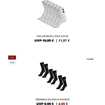
HMLCHEVRON 6-PACK SOCKS
UVP 19,95 €
|
11,97
€
SALE
-50%
TRAININGS SOCKEN (3-ER PACK)
UVP 9,95 €
|
4,95
€