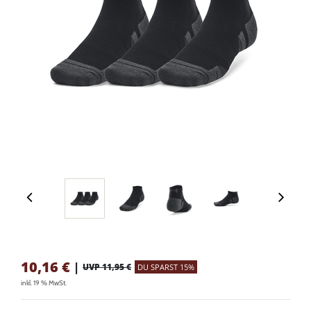
10,16
€
|
UVP 11,95 €
DU SPARST 15%
inkl. 19 % MwSt.