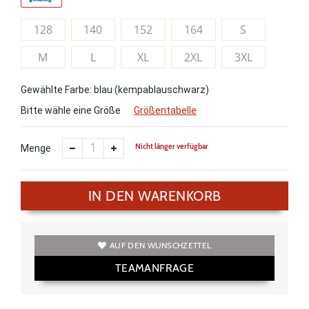
128
140
152
164
S
M
L
XL
2XL
3XL
Gewählte Farbe: blau (kempablauschwarz)
Bitte wähle eine Größe
Größentabelle
Nicht länger verfügbar
Menge
IN DEN WARENKORB
AUF DEN WUNSCHZETTEL
TEAMANFRAGE