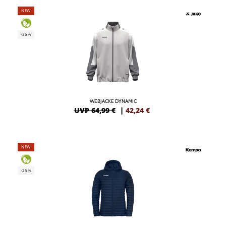
NEW
-35%
WEBJACKE DYNAMIC
UVP 64,99 €
|
42,24
€
NEW
-25%