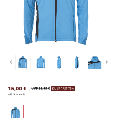
15,00
€
|
UVP 59,99 €
DU SPARST 75%
inkl. 19 % MwSt.