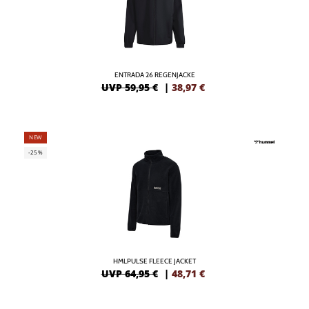
ENTRADA 26 REGENJACKE
UVP 59,95 €
|
38,97
€
NEW
-25%
HMLPULSE FLEECE JACKET
UVP 64,95 €
|
48,71
€