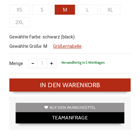
XS
S
M
L
XL
2XL
Gewählte Farbe: schwarz (black)
Gewählte Größe:
M
Größentabelle
Versandfertig in 2 Werktagen
Menge
IN DEN WARENKORB
AUF DEN WUNSCHZETTEL
TEAMANFRAGE