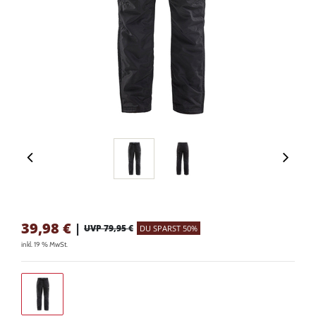
39,98
€
|
UVP 79,95 €
DU SPARST 50%
inkl. 19 % MwSt.