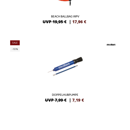
BEACH BALLBAG WPV
UVP 19,95 €
|
17,96
€
SALE
-10%
DOPPELHUBPUMPE
UVP 7,99 €
|
7,19
€