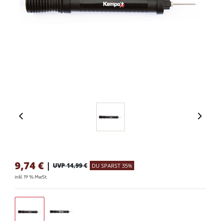
9,74
€
|
UVP 14,99 €
DU SPARST 35%
inkl. 19 % MwSt.