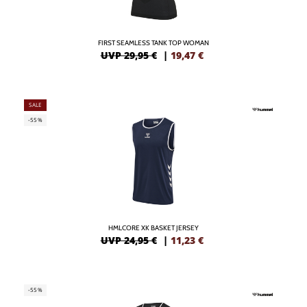
FIRST SEAMLESS TANK TOP WOMAN
UVP 29,95 €
|
19,47
€
SALE
-55%
HMLCORE XK BASKET JERSEY
UVP 24,95 €
|
11,23
€
-55%