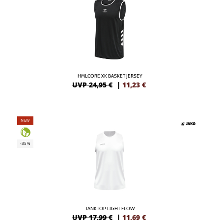
HMLCORE XK BASKET JERSEY
UVP 24,95 €
|
11,23
€
NEW
-35%
TANKTOP LIGHT FLOW
UVP 17,99 €
|
11,69
€