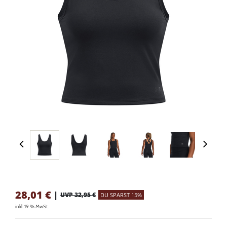
28,01
€
|
UVP 32,95 €
DU SPARST 15%
inkl. 19 % MwSt.