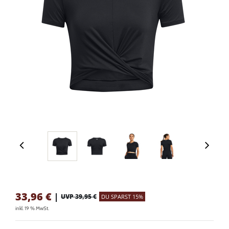
33,96
€
|
UVP 39,95 €
DU SPARST 15%
inkl. 19 % MwSt.