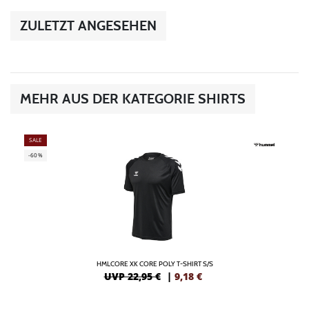
ZULETZT ANGESEHEN
MEHR AUS DER KATEGORIE SHIRTS
SALE
-60%
HMLCORE XK CORE POLY T-SHIRT S/S
UVP 22,95 €
|
9,18
€