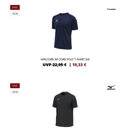
SALE
-55%
HMLCORE XK CORE POLY T-SHIRT S/S
UVP 22,95 €
|
10,33
€
SALE
-35%