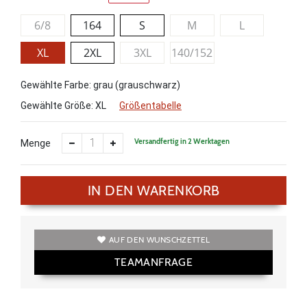
6/8
164
S
M
L
XL
2XL
3XL
140/152
Gewählte Farbe: grau (grauschwarz)
Gewählte Größe:
XL
Größentabelle
Versandfertig in 2 Werktagen
Menge
IN DEN WARENKORB
AUF DEN WUNSCHZETTEL
TEAMANFRAGE