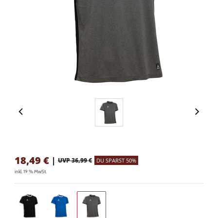
18,49
€
|
UVP 36,99 €
DU SPARST 50%
inkl. 19 % MwSt.