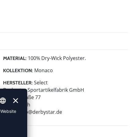
100% Dry-Wick Polyester.
MATERIAL:
Monaco
KOLLEKTION:
Select
HERSTELLER:
Derbystar Sportartikelfabrik GmbH
Klever Straße 77
47574 Goch
E-Mail:
info@derbystar.de