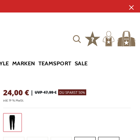
YLE
MARKEN
TEAMSPORT
SALE
24,00
€
|
UVP 47,99 €
DU SPARST 50%
inkl. 19 % MwSt.