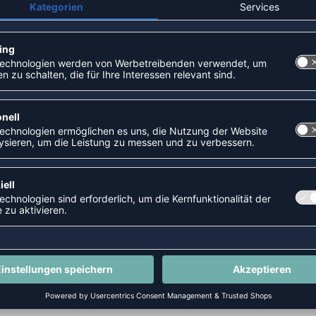
SHOSEN
SALE
-33%
CORE TRAINING PANT
SENDAI TRAINING PANT
P 31,95 €
|
21,95
€
UVP 34,00 €
|
22,9