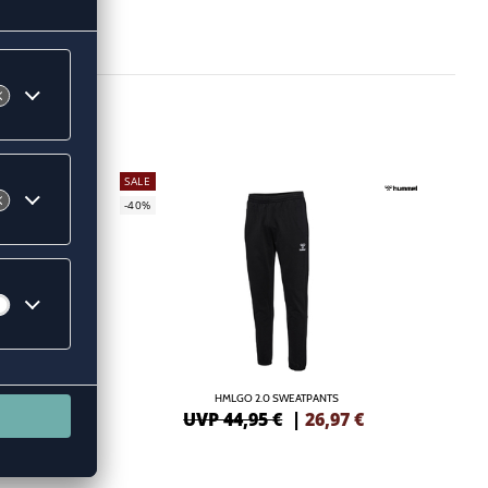
SALE
-40%
HMLGO 2.0 SWEATPANTS
5
€
UVP 44,95 €
|
26,97
€