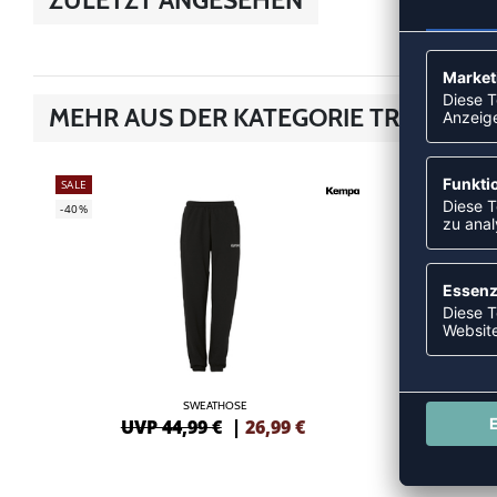
MEHR AUS DER KATEGORIE TRAINING
SALE
-31%
-40%
SWEATHOSE
UVP 44,99 €
|
26,99
€
UV