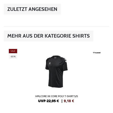
ZULETZT ANGESEHEN
MEHR AUS DER KATEGORIE SHIRTS
SALE
-60%
HMLCORE XK CORE POLY T-SHIRT S/S
UVP 22,95 €
|
9,18
€