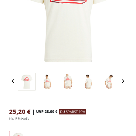
25,20
€
|
UVP 28,00 €
DU SPARST 10%
inkl. 19 % MwSt.