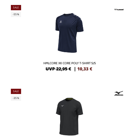
SALE
-55%
HMLCORE XK CORE POLY T-SHIRT S/S
UVP 22,95 €
|
10,33
€
SALE
-35%