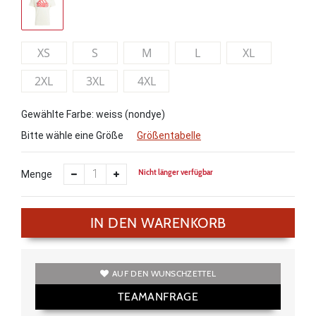
XS
S
M
L
XL
2XL
3XL
4XL
Gewählte Farbe: weiss (nondye)
Bitte wähle eine Größe
Größentabelle
Nicht länger verfügbar
Menge
IN DEN WARENKORB
AUF DEN WUNSCHZETTEL
TEAMANFRAGE