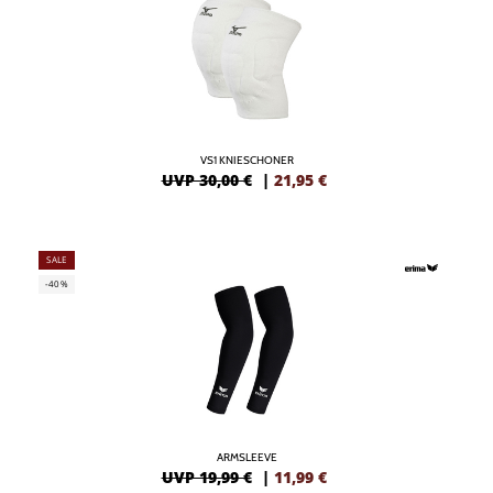
VS1 KNIESCHONER
UVP 30,00 €
|
21,95
€
SALE
-40%
ARMSLEEVE
UVP 19,99 €
|
11,99
€