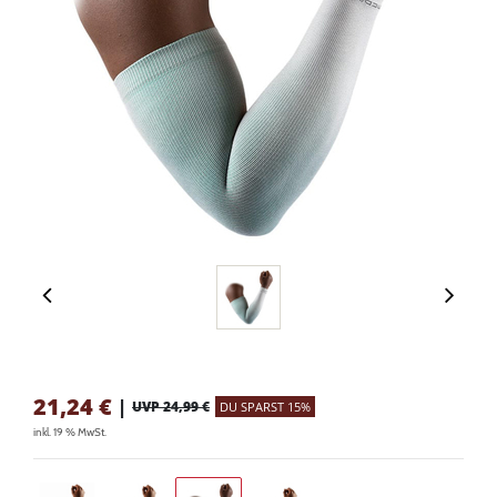
21,24
€
|
UVP 24,99 €
DU SPARST 15%
inkl. 19 % MwSt.