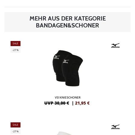
MEHR AUS DER KATEGORIE
BANDAGEN&SCHONER
SALE
-27%
VS1 KNIESCHONER
UVP 30,00 €
|
21,95
€
SALE
-27%