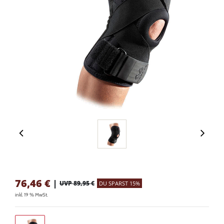
76,46
€
|
UVP 89,95 €
DU SPARST 15%
inkl. 19 % MwSt.