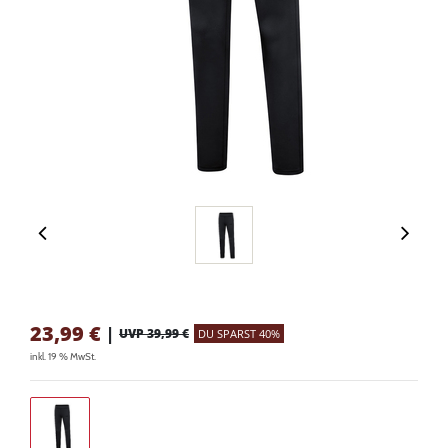
23,99
€
|
UVP 39,99 €
DU SPARST 40%
inkl. 19 % MwSt.