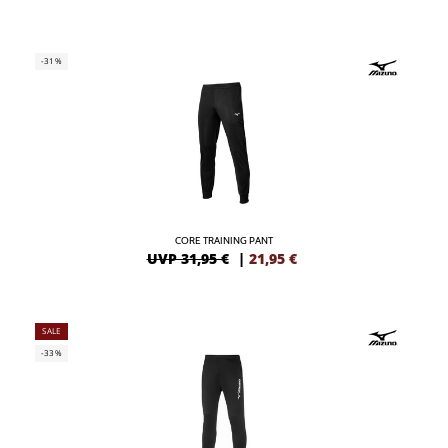
-31%
CORE TRAINING PANT
UVP 31,95 €
|
21,95
€
SALE
-33%