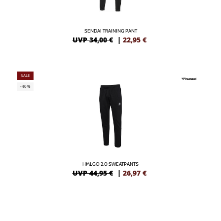
SENDAI TRAINING PANT
UVP 34,00 €
|
22,95
€
SALE
-40%
HMLGO 2.0 SWEATPANTS
UVP 44,95 €
|
26,97
€