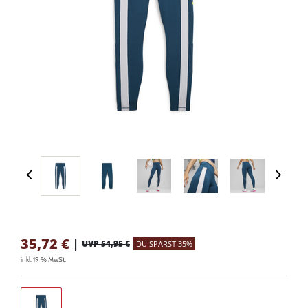
35,72
€
|
UVP 54,95 €
DU SPARST 35%
inkl. 19 % MwSt.