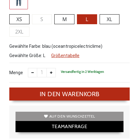
XS
S
M
L
XL
2XL
Gewählte Farbe: blau (oceantropicelectriclime)
Gewählte Größe:
L
Größentabelle
Versandfertig in 2 Werktagen
Menge
IN DEN WARENKORB
AUF DEN WUNSCHZETTEL
TEAMANFRAGE