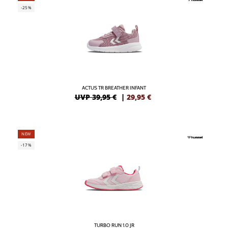
-25%
ACTUS TR BREATHER INFANT
UVP 39,95 €
|
29,95
€
NEW
-17%
TURBO RUN 1.0 JR