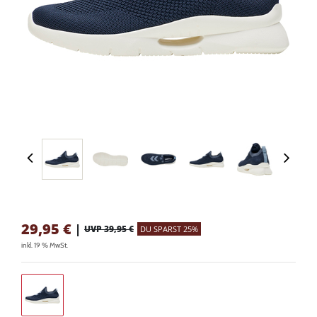
29,95
€
|
UVP 39,95 €
DU SPARST 25%
inkl. 19 % MwSt.