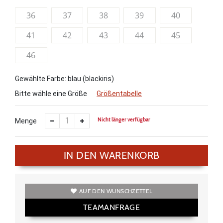
36
37
38
39
40
41
42
43
44
45
46
Gewählte Farbe: blau (blackiris)
Bitte wähle eine Größe
Größentabelle
Nicht länger verfügbar
Menge
IN DEN WARENKORB
AUF DEN WUNSCHZETTEL
TEAMANFRAGE