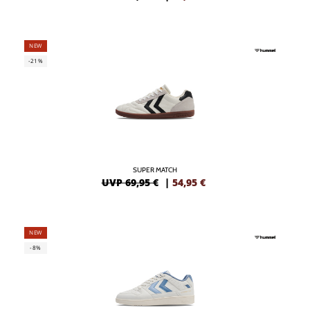
NEW
-21%
SUPER MATCH
UVP 69,95 €
|
54,95
€
NEW
-8%