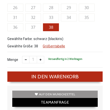
26
27
28
29
30
31
32
33
34
35
36
37
38
Gewählte Farbe: schwarz (blackiris)
Gewählte Größe:
38
Größentabelle
Versandfertig in 2 Werktagen
Menge
IN DEN WARENKORB
AUF DEN WUNSCHZETTEL
TEAMANFRAGE