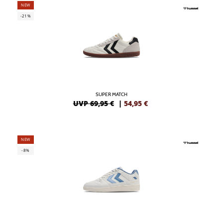
NEW
-21%
SUPER MATCH
UVP 69,95 €
|
54,95
€
NEW
-8%