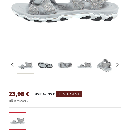
23,98
€
|
UVP 47,95 €
DU SPARST 50%
inkl. 19 % MwSt.