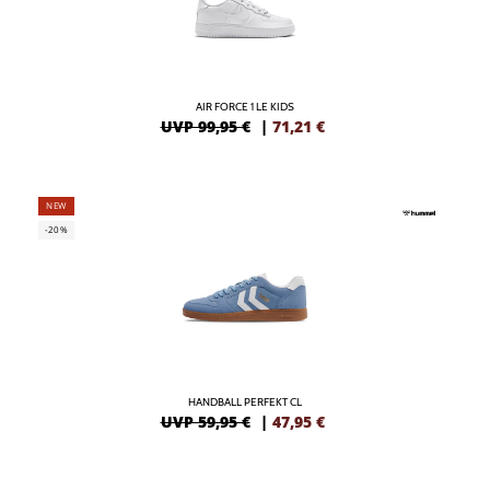
AIR FORCE 1 LE KIDS
UVP 99,95 €
|
71,21
€
NEW
-20%
HANDBALL PERFEKT CL
UVP 59,95 €
|
47,95
€