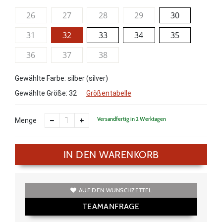
26
27
28
29
30
31
32
33
34
35
36
37
38
Gewählte Farbe: silber (silver)
Gewählte Größe:
32
Größentabelle
Versandfertig in 2 Werktagen
Menge
IN DEN WARENKORB
AUF DEN WUNSCHZETTEL
TEAMANFRAGE