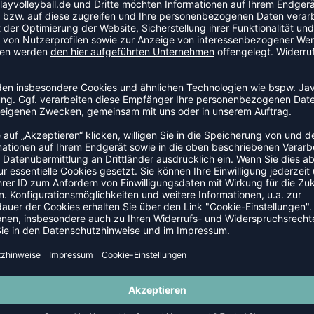
 du dich frei bewegen kannst, ohne nass zu werden. Ein
hen.
 JACKEN
NEW
-35%