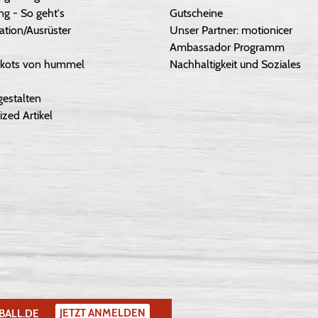
g - So geht's
Gutscheine
ation/Ausrüster
Unser Partner: motionicer
Ambassador Programm
Trikots von hummel
Nachhaltigkeit und Soziales
gestalten
ized Artikel
JETZT ANMELDEN
BALL.DE