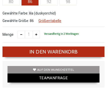
80
86
92
98
Gewählte Farbe: lila (duskyorchid)
Gewählte Größe:
86
Größentabelle
Versandfertig in 2 Werktagen
Menge
IN DEN WARENKORB
AUF DEN WUNSCHZETTEL
TEAMANFRAGE