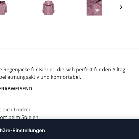
e Regenjacke für Kinder, die sich perfekt für den Alltag
abei atmungsaktiv und komfortabel.
SERABWEISEND
 dich trocken.
ort beim Spielen.
chen für Flexibilität.
l für aktive Kinder, die bei jedem Wetter draußen