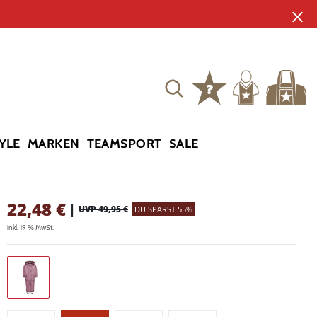
YLE
MARKEN
TEAMSPORT
SALE
22,48
€
|
UVP 49,95 €
DU SPARST 55%
inkl. 19 % MwSt.