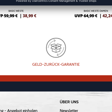
BASIC WESTE
BASIC WESTE DAMEN
P 59,99 €
|
38,99
€
UVP 64,99 €
|
42,2
GELD-ZURÜCK-GARANTIE
ÜBER UNS
ng - Angebot einholen
Newsletter