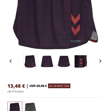
13,48
€
|
UVP 29,95 €
DU SPARST 55%
inkl. 19 % MwSt.