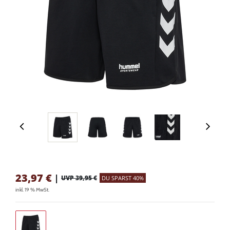
23,97
€
|
UVP 39,95 €
DU SPARST 40%
inkl. 19 % MwSt.