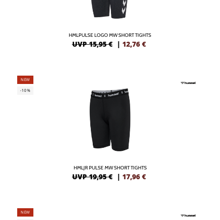
HMLPULSE LOGO MW SHORT TIGHTS
UVP 15,95 €
|
12,76
€
NEW
-10%
HMLJR PULSE MW SHORT TIGHTS
UVP 19,95 €
|
17,96
€
NEW