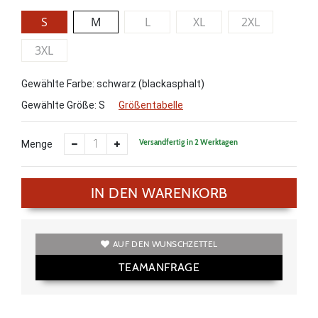
S
M
L
XL
2XL
3XL
Gewählte Farbe: schwarz (blackasphalt)
Gewählte Größe:
S
Größentabelle
Versandfertig in 2 Werktagen
Menge
IN DEN WARENKORB
AUF DEN WUNSCHZETTEL
TEAMANFRAGE