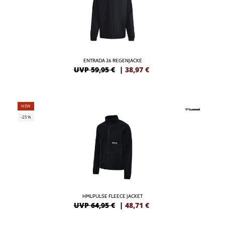
ENTRADA 26 REGENJACKE
UVP 59,95 €
|
38,97
€
NEW
-25%
HMLPULSE FLEECE JACKET
UVP 64,95 €
|
48,71
€