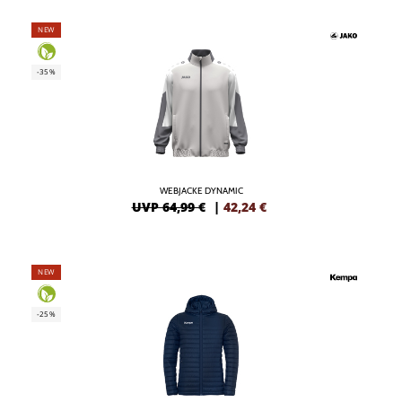
NEW
-35%
WEBJACKE DYNAMIC
UVP 64,99 €
|
42,24
€
NEW
-25%