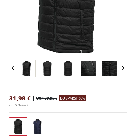
31,98
€
|
UVP 79,95 €
DU SPARST 60%
inkl. 19 % MwSt.