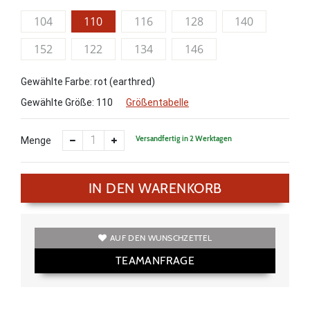
104
110
116
128
140
152
122
134
146
Gewählte Farbe: rot (earthred)
Gewählte Größe:
110
Größentabelle
Versandfertig in 2 Werktagen
Menge
IN DEN WARENKORB
AUF DEN WUNSCHZETTEL
TEAMANFRAGE