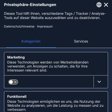
Sofortüberweisung
Kreditkarte
Rechnungskauf
Vorkasse
NEWSLETTER
KOOPERATIONEN