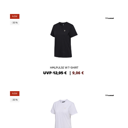
NEW
-30%
HMLPULSE W T-SHIRT
UVP 12,95 €
|
9,06
€
NEW
-30%