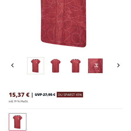
15,37
€
|
UVP 27,95 €
DU SPARST 45%
inkl. 19 % MwSt.