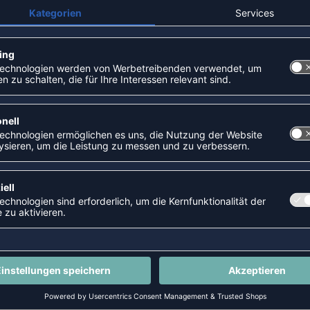
SHOSEN
NEW
-35%
SWEATHOSE
EVOLVE 2.0 PANTS M
P 44,99 €
|
26,99
€
UVP 49,95 €
|
32,4