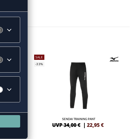
SALE
-33%
SENDAI TRAINING PANT
7
€
UVP 34,00 €
|
22,95
€