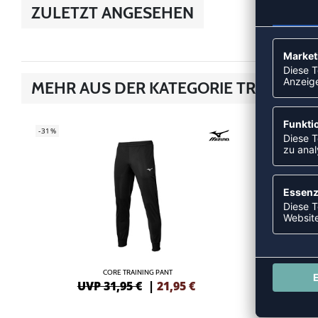
ZULETZT ANGESEHEN
MEHR AUS DER KATEGORIE TRAINING
-31%
SALE
-40%
CORE TRAINING PANT
UVP 31,95 €
|
21,95
€
UV