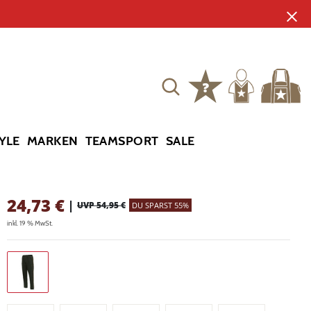
YLE
MARKEN
TEAMSPORT
SALE
24,73
€
|
UVP 54,95 €
DU SPARST 55%
inkl. 19 % MwSt.