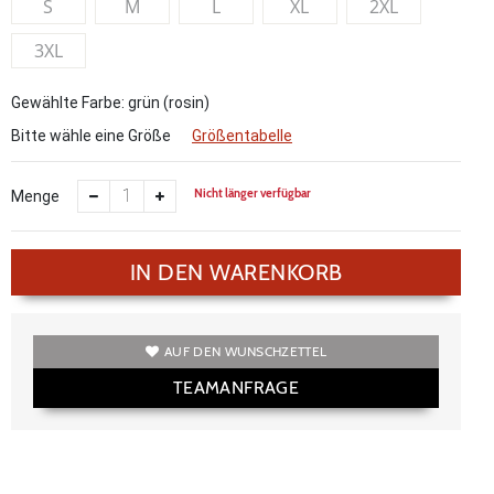
S
M
L
XL
2XL
3XL
Gewählte Farbe: grün (rosin)
Bitte wähle eine Größe
Größentabelle
Nicht länger verfügbar
Menge
IN DEN WARENKORB
AUF DEN WUNSCHZETTEL
TEAMANFRAGE