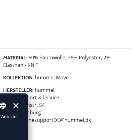
60% Baumwolle, 38% Polyester, 2%
MATERIAL:
Elasthan - KNIT
hummel Move
KOLLEKTION:
hummel
HERSTELLER:
hummel sport & leisure
Leverkusenstr. 54
22761 Hamburg
E-Mail:
onlinesupportDE@hummel.dk