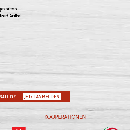
gestalten
ized Artikel
JETZT ANMELDEN
BALL.DE
KOOPERATIONEN