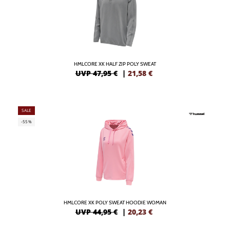
HMLCORE XK HALF ZIP POLY SWEAT
UVP 47,95 €
|
21,58
€
SALE
-55%
HMLCORE XK POLY SWEAT HOODIE WOMAN
UVP 44,95 €
|
20,23
€