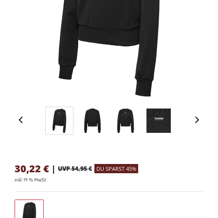
30,22
€
|
UVP 54,95 €
DU SPARST 45%
inkl. 19 % MwSt.