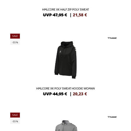
HMLCORE XK HALF ZIP POLY SWEAT
UVP 47,95 €
|
21,58
€
SALE
-55%
HMLCORE XK POLY SWEAT HOODIE WOMAN
UVP 44,95 €
|
20,23
€
SALE
-55%