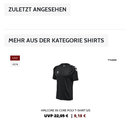
ZULETZT ANGESEHEN
MEHR AUS DER KATEGORIE SHIRTS
SALE
-60%
HMLCORE XK CORE POLY T-SHIRT S/S
UVP 22,95 €
|
9,18
€