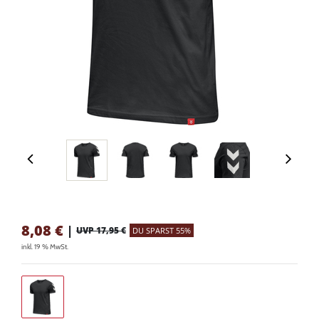
8,08
€
|
UVP 17,95 €
DU SPARST 55%
inkl. 19 % MwSt.