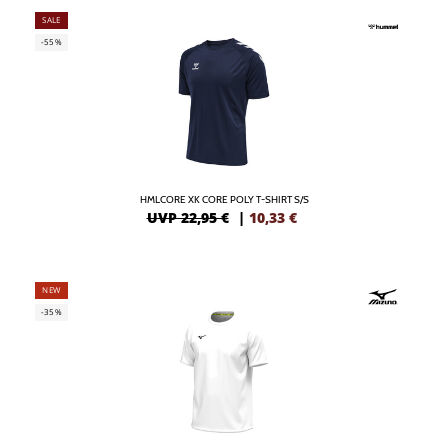
SALE
-55%
HMLCORE XK CORE POLY T-SHIRT S/S
UVP 22,95 €
|
10,33
€
NEW
-35%