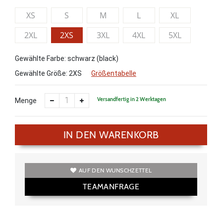
XS
S
M
L
XL
2XL
2XS
3XL
4XL
5XL
Gewählte Farbe: schwarz (black)
Gewählte Größe:
2XS
Größentabelle
Versandfertig in 2 Werktagen
Menge
IN DEN WARENKORB
AUF DEN WUNSCHZETTEL
TEAMANFRAGE