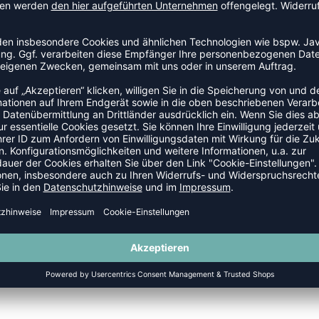
R
NEW
-20%
HMLPULSE SWIM SHORTS
HMLPULSE SWIMSUIT
P 24,95 €
|
19,96
€
UVP 42,95 €
|
34,3