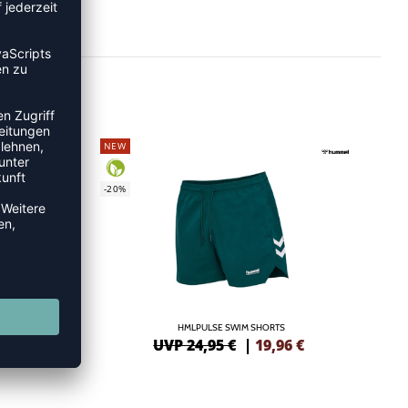
NEW
-20%
HMLPULSE SWIM SHORTS
6
€
UVP 24,95 €
|
19,96
€