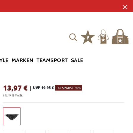
YLE
MARKEN
TEAMSPORT
SALE
13,97
€
|
UVP 19,95 €
DU SPARST 30%
inkl. 19 % MwSt.