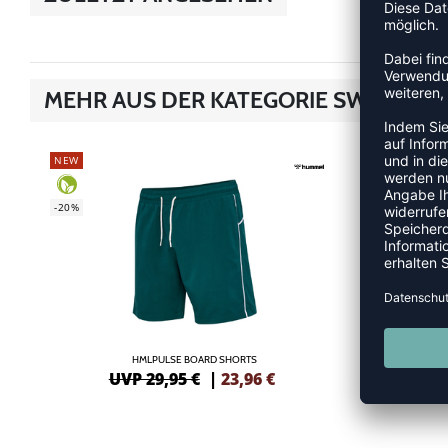
MEHR AUS DER KATEGORIE SWIMWEA
NEW
NEW
-20%
-20%
HMLPULSE BOARD SHORTS
UVP 29,95 €
|
23,96
€
UV