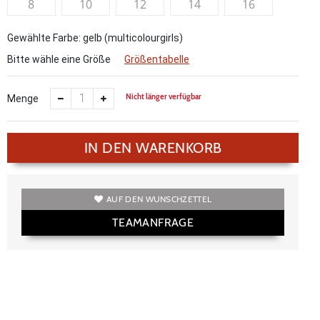
8
10
12
14
16
Gewählte Farbe: gelb (multicolourgirls)
Bitte wähle eine Größe
Größentabelle
Nicht länger verfügbar
Menge
IN DEN WARENKORB
AUF DEN WUNSCHZETTEL
TEAMANFRAGE