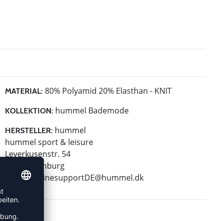
80% Polyamid 20% Elasthan - KNIT
MATERIAL:
hummel Bademode
KOLLEKTION:
hummel
HERSTELLER:
hummel sport & leisure
Leverkusenstr. 54
22761 Hamburg
E-Mail:
onlinesupportDE@hummel.dk