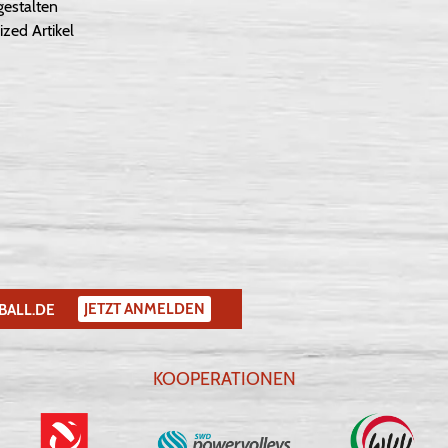
gestalten
ized Artikel
JETZT ANMELDEN
BALL.DE
KOOPERATIONEN