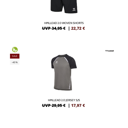
HMLLEAD 2.0 WOVEN SHORTS
UVP 34,95 €
|
22,72
€
SALE
-40%
HMLLEAD 2.0 JERSEY S/S
UVP 29,95 €
|
17,97
€