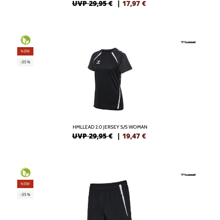
UVP 29,95 €
|
17,97
€
NEW
-35%
HMLLEAD 2.0 JERSEY S/S WOMAN
UVP 29,95 €
|
19,47
€
NEW
-35%