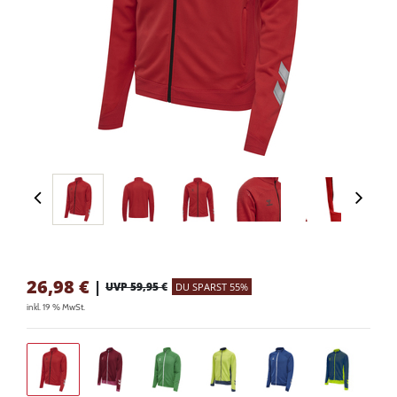
26,98
€
|
UVP 59,95 €
DU SPARST 55%
inkl. 19 % MwSt.