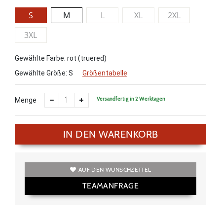
S
M
L
XL
2XL
3XL
Gewählte Farbe: rot (truered)
Gewählte Größe:
S
Größentabelle
Versandfertig in 2 Werktagen
Menge
IN DEN WARENKORB
AUF DEN WUNSCHZETTEL
TEAMANFRAGE