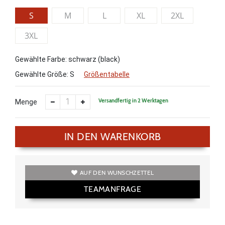
S
M
L
XL
2XL
3XL
Gewählte Farbe: schwarz (black)
Gewählte Größe:
S
Größentabelle
Versandfertig in 2 Werktagen
Menge
IN DEN WARENKORB
AUF DEN WUNSCHZETTEL
TEAMANFRAGE