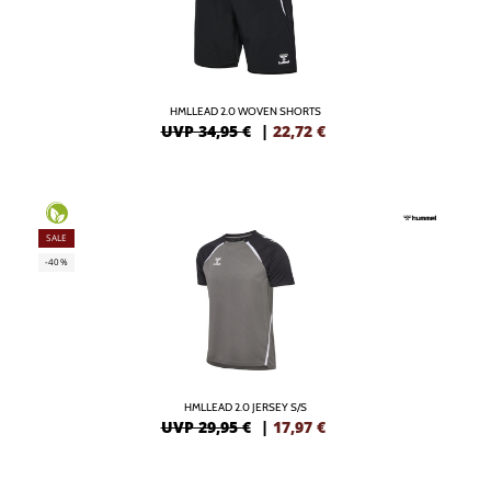
HMLLEAD 2.0 WOVEN SHORTS
UVP 34,95 €
|
22,72
€
SALE
-40%
HMLLEAD 2.0 JERSEY S/S
UVP 29,95 €
|
17,97
€