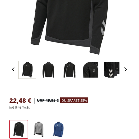
22,48
€
|
UVP 49,95 €
DU SPARST 55%
inkl. 19 % MwSt.