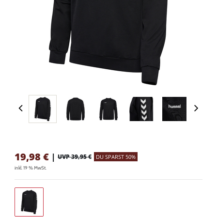
19,98
€
|
UVP 39,95 €
DU SPARST 50%
inkl. 19 % MwSt.