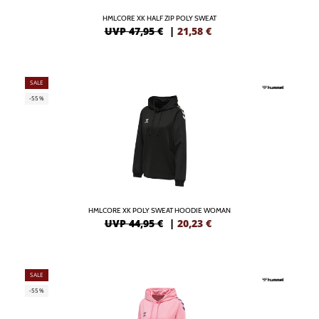
HMLCORE XK HALF ZIP POLY SWEAT
UVP 47,95 €
|
21,58
€
SALE
-55%
HMLCORE XK POLY SWEAT HOODIE WOMAN
UVP 44,95 €
|
20,23
€
SALE
-55%