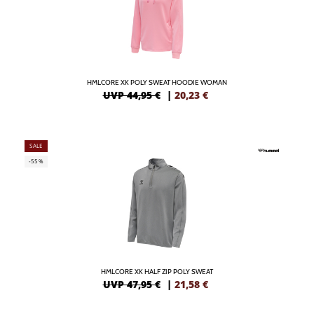
HMLCORE XK POLY SWEAT HOODIE WOMAN
UVP 44,95 €
|
20,23
€
SALE
-55%
HMLCORE XK HALF ZIP POLY SWEAT
UVP 47,95 €
|
21,58
€