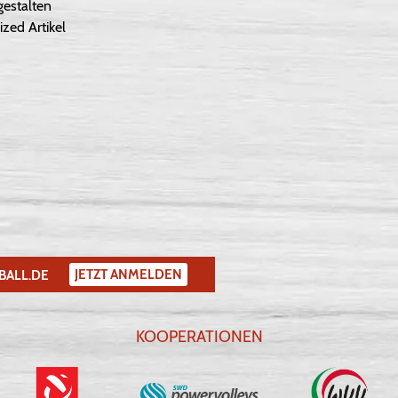
gestalten
ized Artikel
JETZT ANMELDEN
BALL.DE
KOOPERATIONEN