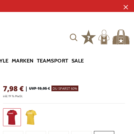
YLE
MARKEN
TEAMSPORT
SALE
7,98
€
|
UVP 19,95 €
DU SPARST 60%
inkl. 19 % MwSt.