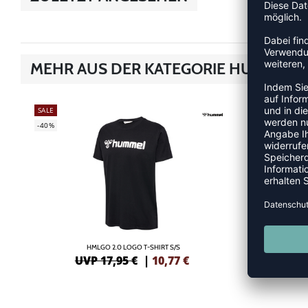
MEHR AUS DER KATEGORIE HUMMEL G
SALE
SALE
-40%
-40%
HMLGO 2.0 LOGO T-SHIRT S/S
UVP 17,95 €
|
10,77
€
UV