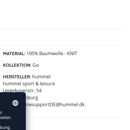
100% Baumwolle - KNIT
MATERIAL:
Go
KOLLEKTION:
hummel
HERSTELLER:
hummel sport & leisure
Leverkusenstr. 54
22761 Hamburg
E-Mail:
onlinesupportDE@hummel.dk