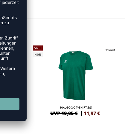
SALE
-40%
S/S
HMLGO 2.0 T-SHIRT S/S
7
€
UVP 19,95 €
|
11,97
€