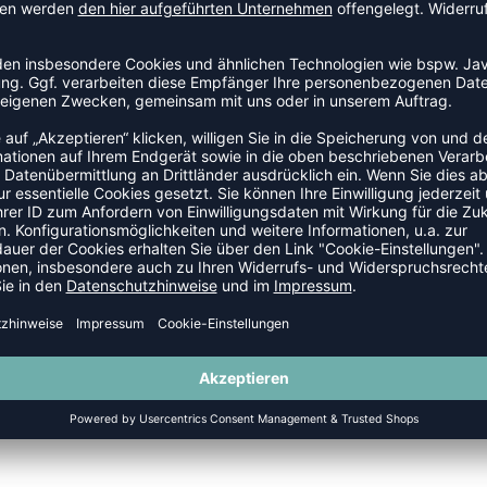
O 2.0
NEW
-40%
HMLGO 2.0 SWEATPANTS
HMLGO 2.0 CHEVRON T-SHIRT 
P 44,95 €
|
26,97
€
UVP 19,95 €
|
11,9