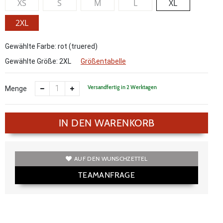
XS
S
M
L
XL
2XL
Gewählte Farbe: rot (truered)
Gewählte Größe:
2XL
Größentabelle
Versandfertig in 2 Werktagen
Menge
IN DEN WARENKORB
AUF DEN WUNSCHZETTEL
TEAMANFRAGE