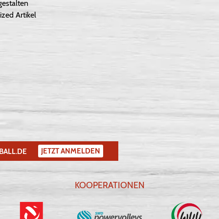
gestalten
ized Artikel
JETZT ANMELDEN
BALL.DE
KOOPERATIONEN