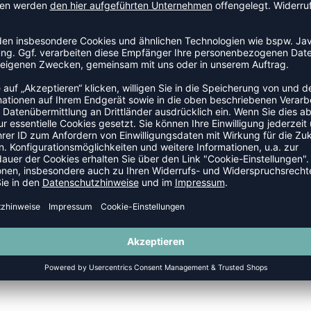
SALE
-55%
RE XK POLY SWEAT HOODIE WOMAN
HMLCORE XK POLY SWEAT HOODIE
P 44,95 €
|
20,23
€
UVP 44,95 €
|
20,2