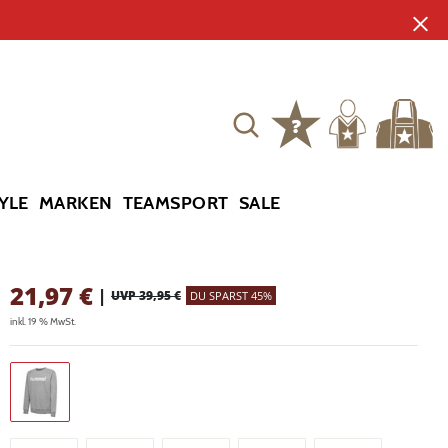
YLE
MARKEN
TEAMSPORT
SALE
21,97
€
|
UVP 39,95 €
DU SPARST 45%
inkl. 19 % MwSt.