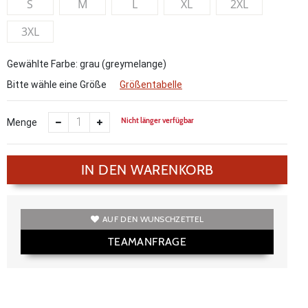
S
M
L
XL
2XL
3XL
Gewählte Farbe: grau (greymelange)
Bitte wähle eine Größe
Größentabelle
Nicht länger verfügbar
Menge
IN DEN WARENKORB
AUF DEN WUNSCHZETTEL
TEAMANFRAGE