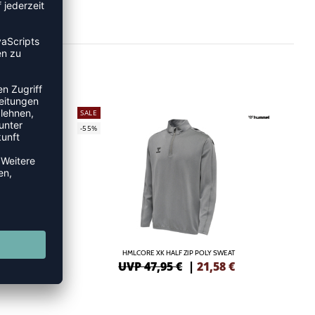
SALE
-55%
 WOMAN
HMLCORE XK HALF ZIP POLY SWEAT
3
€
UVP 47,95 €
|
21,58
€