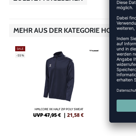
MEHR AUS DER KATEGORIE HOODIES
SALE
SALE
-55%
-55%
HMLCORE XK HALF ZIP POLY SWEAT
HMLCO
UVP 47,95 €
|
21,58
€
UV