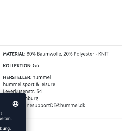
80% Baumwolle, 20% Polyester - KNIT
MATERIAL:
Go
KOLLEKTION:
hummel
HERSTELLER:
hummel sport & leisure
Leverkusenstr. 54
22761 Hamburg
E-Mail:
onlinesupportDE@hummel.dk