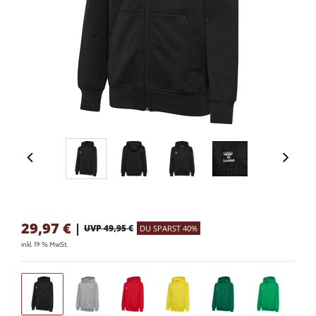
29,97
€
|
UVP 49,95 €
DU SPARST 40%
inkl. 19 % MwSt.