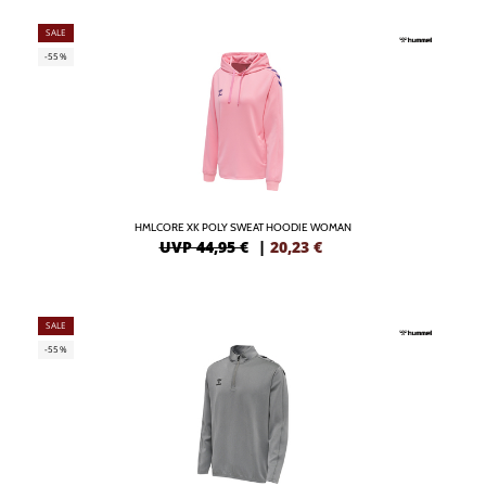
SALE
-55%
HMLCORE XK POLY SWEAT HOODIE WOMAN
UVP 44,95 €
|
20,23
€
SALE
-55%