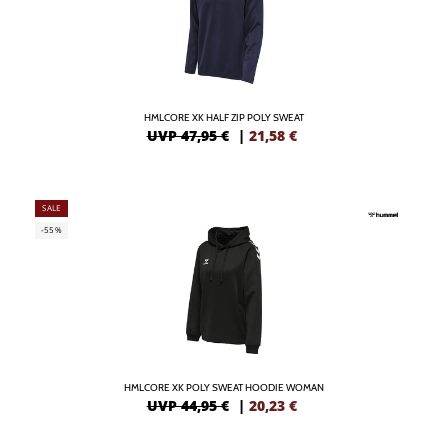
HMLCORE XK HALF ZIP POLY SWEAT
UVP 47,95 €
|
21,58
€
SALE
-55%
HMLCORE XK POLY SWEAT HOODIE WOMAN
UVP 44,95 €
|
20,23
€