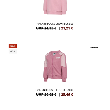
HMLMINI LOOSE CREWNECK BEE
UVP 24,95 €
|
21,21
€
NEW
-15%
HMLMINI LOOSE BLOCK ZIP JACKET
UVP 29,95 €
|
25,46
€