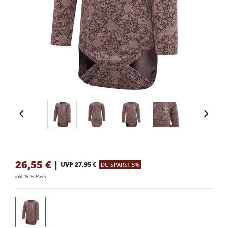
26,55
€
|
UVP 27,95 €
DU SPARST 5%
inkl. 19 % MwSt.