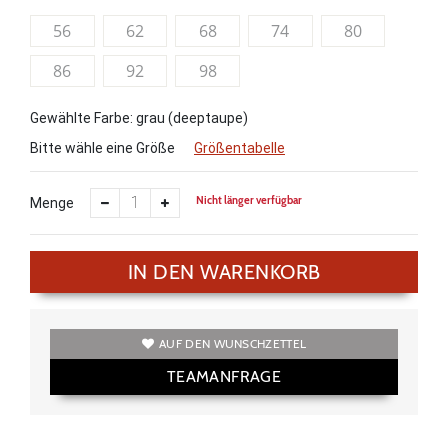
56
62
68
74
80
86
92
98
Gewählte Farbe: grau (deeptaupe)
Bitte wähle eine Größe
Größentabelle
Nicht länger verfügbar
Menge
IN DEN WARENKORB
AUF DEN WUNSCHZETTEL
TEAMANFRAGE