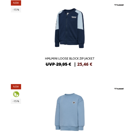
NEW
-15%
HMLMINI LOOSE BLOCK ZIP JACKET
UVP 29,95 €
|
25,46
€
NEW
-15%