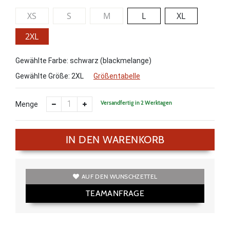
XS
S
M
L
XL
2XL
Gewählte Farbe: schwarz (blackmelange)
Gewählte Größe:
2XL
Größentabelle
Versandfertig in 2 Werktagen
Menge
IN DEN WARENKORB
AUF DEN WUNSCHZETTEL
TEAMANFRAGE