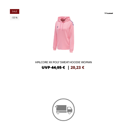
SALE
-55%
HMLCORE XK POLY SWEAT HOODIE WOMAN
UVP 44,95 €
|
20,23
€