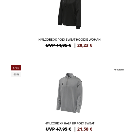
HMLCORE XK POLY SWEAT HOODIE WOMAN
UVP 44,95 €
|
20,23
€
SALE
-55%
HMLCORE XK HALF ZIP POLY SWEAT
UVP 47,95 €
|
21,58
€