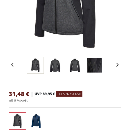
31,48
€
|
UVP 89,95 €
DU SPARST 65%
inkl. 19 % MwSt.