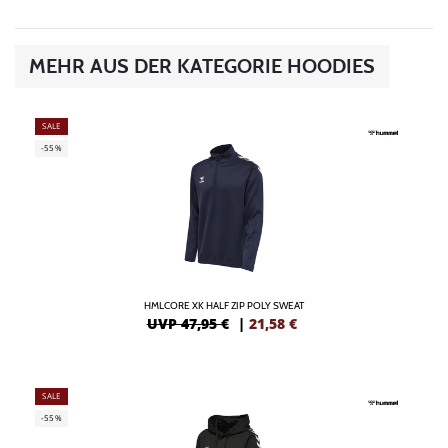
MEHR AUS DER KATEGORIE HOODIES
SALE
-55%
HMLCORE XK HALF ZIP POLY SWEAT
UVP 47,95 €
|
21,58
€
SALE
-55%