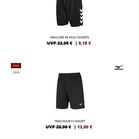
HMLCORE XK POLY SHORTS
UVP 22,95 €
|
9,18
€
SALE
-35%
TRAD SHUKYU SHORT
UVP 20,00 €
|
13,00
€