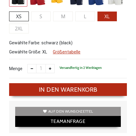
XS
S
M
L
XL
2XL
Gewählte Farbe: schwarz (black)
Gewählte Größe:
XL
Größentabelle
Versandfertig in 2 Werktagen
Menge
IN DEN WARENKORB
AUF DEN WUNSCHZETTEL
TEAMANFRAGE