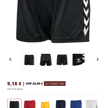
9,18
€
|
UVP 22,95 €
DU SPARST 60%
inkl. 19 % MwSt.