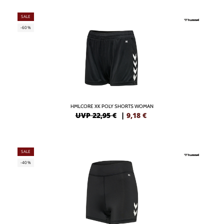
SALE
-60%
HMLCORE XK POLY SHORTS WOMAN
UVP 22,95 €
|
9,18
€
SALE
-40%