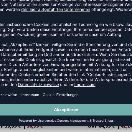
 JACKEN
NEW
-35%
BASIC WESTE
BASIC WESTE DAMEN
P 59,99 €
|
38,99
€
UVP 64,99 €
|
42,2