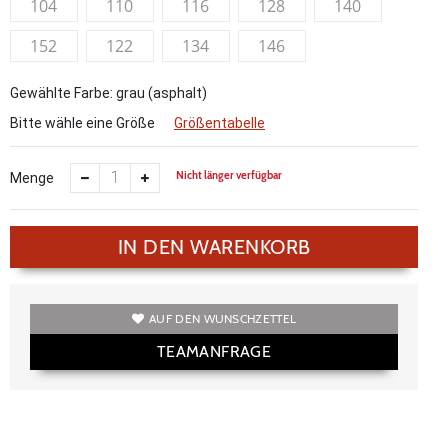
104
110
116
128
140
152
122
134
146
Gewählte Farbe: grau (asphalt)
Bitte wähle eine Größe
Größentabelle
Nicht länger verfügbar
Menge
IN DEN WARENKORB
AUF DEN WUNSCHZETTEL
TEAMANFRAGE