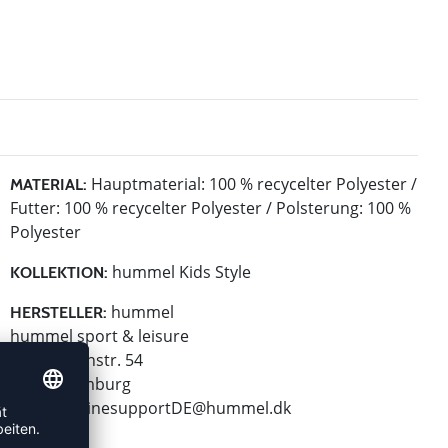
Hauptmaterial: 100 % recycelter Polyester /
MATERIAL:
Futter: 100 % recycelter Polyester / Polsterung: 100 %
Polyester
hummel Kids Style
KOLLEKTION:
hummel
HERSTELLER:
hummel sport & leisure
Leverkusenstr. 54
22761 Hamburg
E-Mail:
onlinesupportDE@hummel.dk