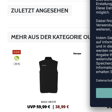
ZULETZT ANGESEHEN
MEHR AUS DER KATEGORIE OUTDOOR
NEW
NEW
-35%
-35%
BASIC WESTE
UVP 59,99 €
|
38,99
€
UV