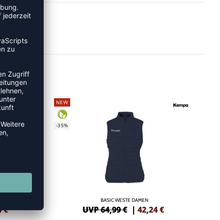
NEW
-35%
BASIC WESTE DAMEN
4
€
UVP 64,99 €
|
42,24
€