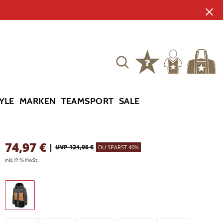
YLE
MARKEN
TEAMSPORT
SALE
74,97
€
|
UVP 124,95 €
DU SPARST 40%
inkl. 19 % MwSt.