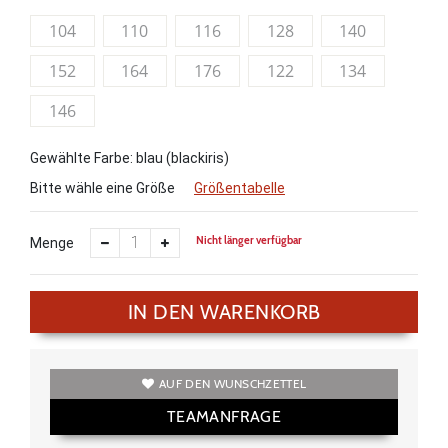
104
110
116
128
140
152
164
176
122
134
146
Gewählte Farbe: blau (blackiris)
Bitte wähle eine Größe
Größentabelle
Nicht länger verfügbar
Menge
IN DEN WARENKORB
AUF DEN WUNSCHZETTEL
TEAMANFRAGE