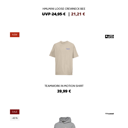
HMLMINI LOOSE CREWNECK BEE
UVP 24,95 €
|
21,21
€
NEW
TEAMWORK IN MOTION SHIRT
39,99
€
SALE
-40%