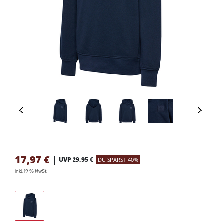
17,97
€
|
UVP 29,95 €
DU SPARST 40%
inkl. 19 % MwSt.