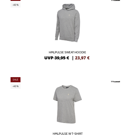
-40%
HMLPULSE SWEAT HOODIE
UVP 39,95 €
|
23,97
€
SALE
-40%
HMLPULSE W T-SHIRT