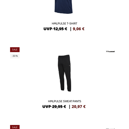
HMLPULSE T-SHIRT
UVP 12,95 €
|
9,06
€
SALE
-30%
HMLPULSE SWEAT PANTS
UVP 29,95 €
|
20,97
€
SALE