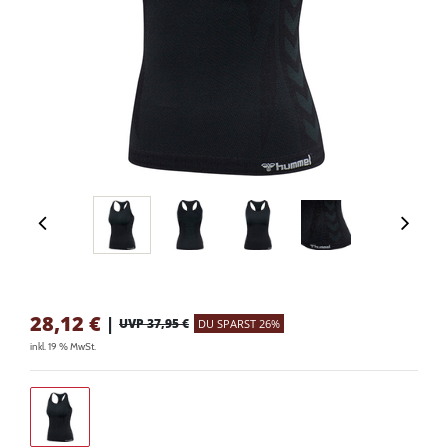
28,12
€
|
UVP 37,95 €
DU SPARST 26%
inkl. 19 % MwSt.