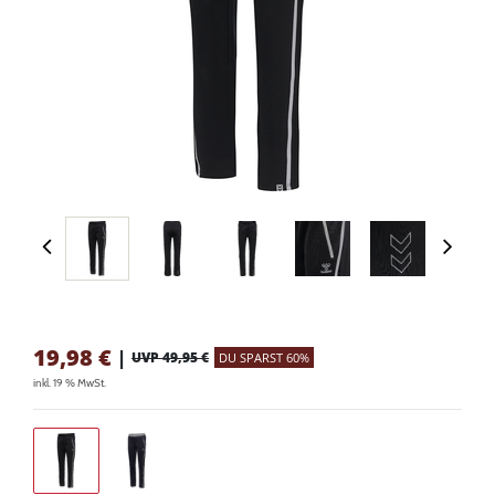
19,98
€
|
UVP 49,95 €
DU SPARST 60%
inkl. 19 % MwSt.