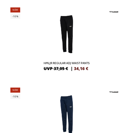
NEW
-10%
HMLJR REGULAR ADJ WAIST PANTS
UVP 37,95 €
|
34,16
€
NEW
-10%