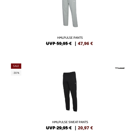
HMLPULSE PANTS
UVP 59,95 €
|
47,96
€
SALE
-30%
HMLPULSE SWEAT PANTS
UVP 29,95 €
|
20,97
€