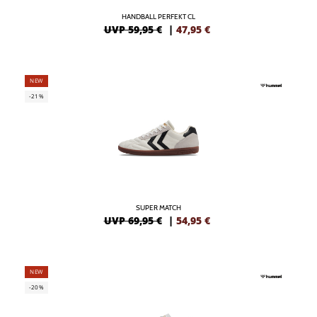
HANDBALL PERFEKT CL
UVP 59,95 €
|
47,95
€
NEW
-21%
SUPER MATCH
UVP 69,95 €
|
54,95
€
NEW
-20%