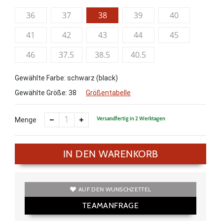
36
37
38
39
40
41
42
43
44
45
46
37.5
38.5
40.5
Gewählte Farbe: schwarz (black)
Gewählte Größe:
38
Größentabelle
Versandfertig in 2 Werktagen
Menge
IN DEN WARENKORB
AUF DEN WUNSCHZETTEL
TEAMANFRAGE