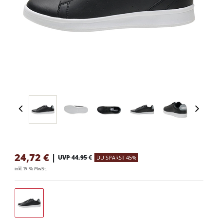
24,72
€
|
UVP 44,95 €
DU SPARST 45%
inkl. 19 % MwSt.