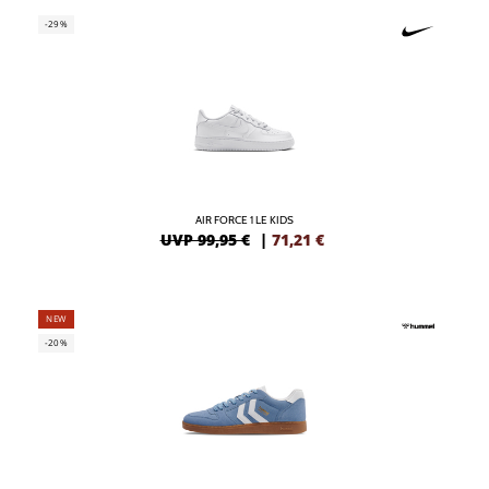
-29%
AIR FORCE 1 LE KIDS
UVP 99,95 €
|
71,21
€
NEW
-20%