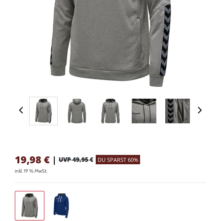
19,98
€
|
UVP 49,95 €
DU SPARST 60%
inkl. 19 % MwSt.