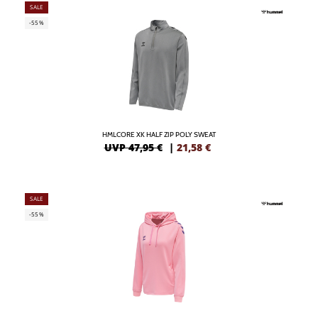
SALE
-55%
HMLCORE XK HALF ZIP POLY SWEAT
UVP 47,95 €
|
21,58
€
SALE
-55%