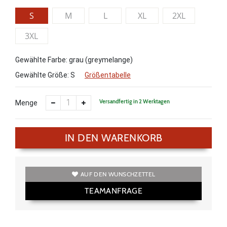
S
M
L
XL
2XL
3XL
Gewählte Farbe: grau (greymelange)
Gewählte Größe:
S
Größentabelle
Versandfertig in 2 Werktagen
Menge
IN DEN WARENKORB
AUF DEN WUNSCHZETTEL
TEAMANFRAGE