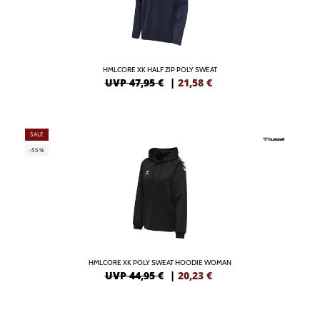
HMLCORE XK HALF ZIP POLY SWEAT
UVP 47,95 €
|
21,58
€
SALE
-55%
HMLCORE XK POLY SWEAT HOODIE WOMAN
UVP 44,95 €
|
20,23
€