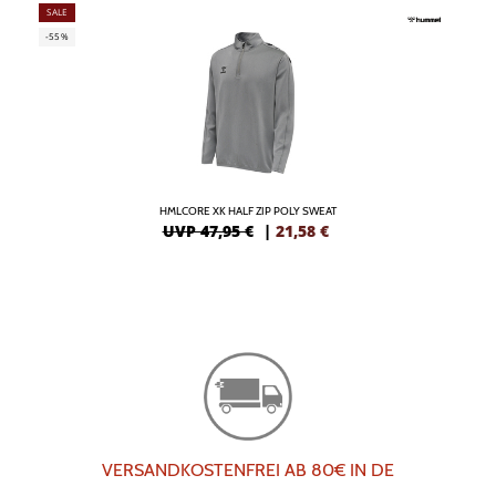
SALE
-55%
HMLCORE XK HALF ZIP POLY SWEAT
UVP 47,95 €
|
21,58
€
VERSANDKOSTENFREI AB 80€ IN DE