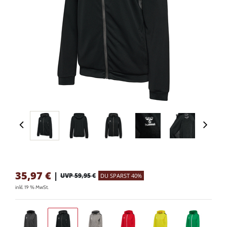
35,97
€
|
UVP 59,95 €
DU SPARST 40%
inkl. 19 % MwSt.