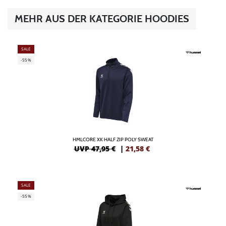
MEHR AUS DER KATEGORIE HOODIES
SALE
-55%
HMLCORE XK HALF ZIP POLY SWEAT
UVP 47,95 €
|
21,58
€
SALE
-55%