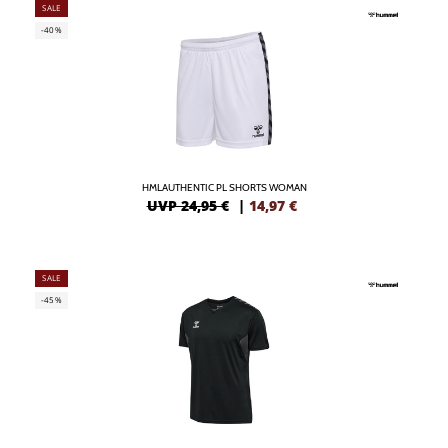
SALE
-40%
HMLAUTHENTIC PL SHORTS WOMAN
UVP 24,95 €
|
14,97
€
SALE
-45%