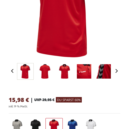
15,98
€
|
UVP 39,95 €
DU SPARST 60%
inkl. 19 % MwSt.