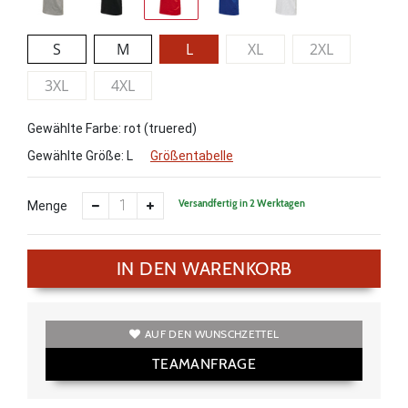
S
M
L
XL
2XL
3XL
4XL
Gewählte Farbe: rot (truered)
Gewählte Größe:
L
Größentabelle
Versandfertig in 2 Werktagen
Menge
IN DEN WARENKORB
AUF DEN WUNSCHZETTEL
TEAMANFRAGE