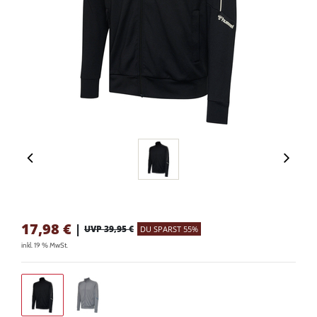
17,98
€
|
UVP 39,95 €
DU SPARST 55%
inkl. 19 % MwSt.