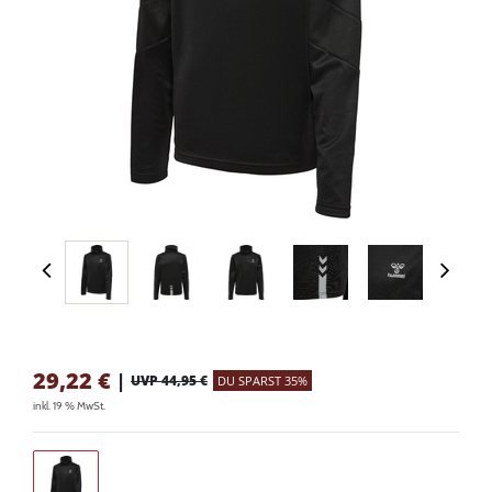
29,22
€
|
UVP 44,95 €
DU SPARST 35%
inkl. 19 % MwSt.