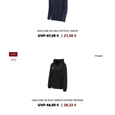
HMLCORE XK HALF ZIP POLY SWEAT
UVP 47,95 €
|
21,58
€
SALE
-55%
HMLCORE XK POLY SWEAT HOODIE WOMAN
UVP 44,95 €
|
20,23
€