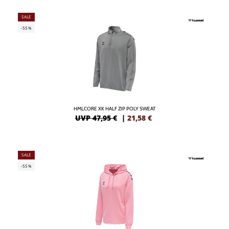
SALE
-55%
HMLCORE XK HALF ZIP POLY SWEAT
UVP 47,95 €
|
21,58
€
SALE
-55%