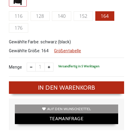
116
128
140
152
164
176
Gewählte Farbe: schwarz (black)
Gewählte Größe:
164
Größentabelle
Versandfertig in 5 Werktagen
Menge
IN DEN WARENKORB
AUF DEN WUNSCHZETTEL
TEAMANFRAGE