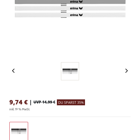
9,74
€
|
UVP 14,99 €
DU SPARST 35%
inkl. 19 % MwSt.