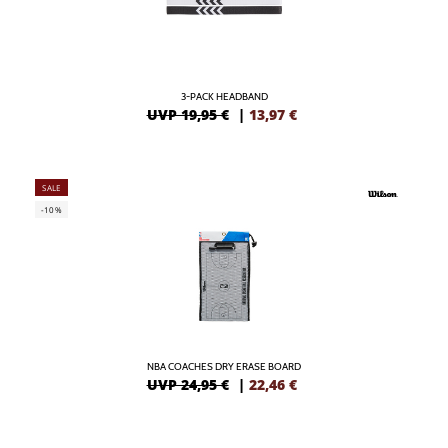
3-PACK HEADBAND
UVP 19,95 €
|
13,97
€
SALE
-10%
NBA COACHES DRY ERASE BOARD
UVP 24,95 €
|
22,46
€