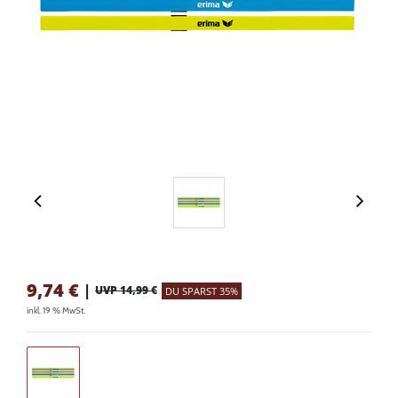
9,74
€
|
UVP 14,99 €
DU SPARST 35%
inkl. 19 % MwSt.