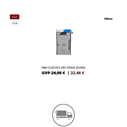
SALE
-10%
NBA COACHES DRY ERASE BOARD
UVP 24,95 €
|
22,46
€