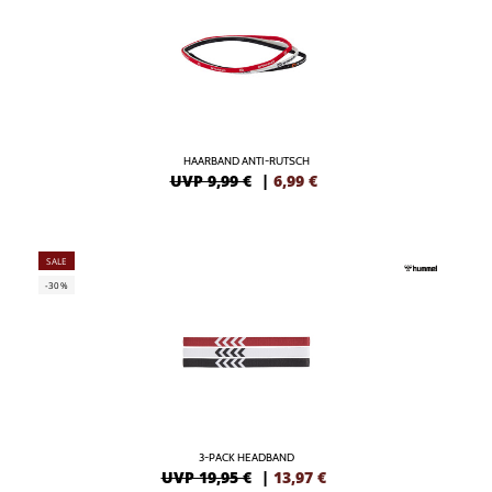
HAARBAND ANTI-RUTSCH
UVP 9,99 €
|
6,99
€
SALE
-30%
3-PACK HEADBAND
UVP 19,95 €
|
13,97
€