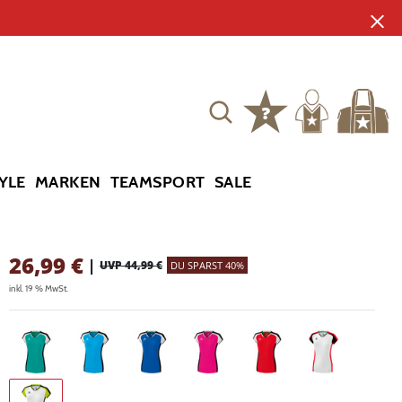
YLE
MARKEN
TEAMSPORT
SALE
26,99
€
|
UVP 44,99 €
DU SPARST 40%
inkl. 19 % MwSt.