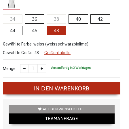
34
36
38
40
42
44
46
48
Gewählte Farbe: weiss (weissschwarzbiolime)
Gewählte Größe:
48
Größentabelle
Versandfertig in 2 Werktagen
Menge
IN DEN WARENKORB
AUF DEN WUNSCHZETTEL
TEAMANFRAGE