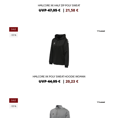
HMLCORE XK HALF ZIP POLY SWEAT
UVP 47,95 €
|
21,58
€
SALE
-55%
HMLCORE XK POLY SWEAT HOODIE WOMAN
UVP 44,95 €
|
20,23
€
SALE
-55%