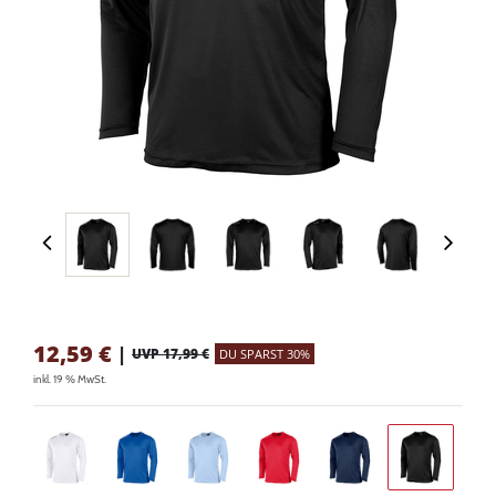
12,59
€
|
UVP 17,99 €
DU SPARST 30%
inkl. 19 % MwSt.