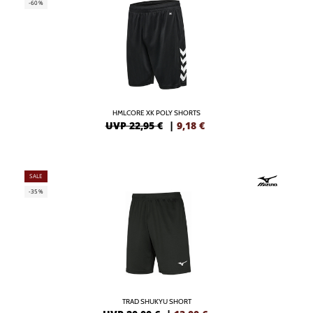
-60%
HMLCORE XK POLY SHORTS
UVP 22,95 €
|
9,18
€
SALE
-35%
TRAD SHUKYU SHORT