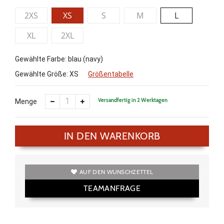
2XS
XS
S
M
L
XL
2XL
Gewählte Farbe: blau (navy)
Gewählte Größe:
XS
Größentabelle
Versandfertig in 2 Werktagen
Menge
IN DEN WARENKORB
AUF DEN WUNSCHZETTEL
TEAMANFRAGE