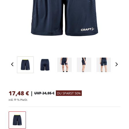
17,48
€
|
UVP 34,95 €
DU SPARST 50%
inkl. 19 % MwSt.