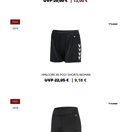
UVP 20,00 €
|
13,00
€
SALE
-60%
HMLCORE XK POLY SHORTS WOMAN
UVP 22,95 €
|
9,18
€
SALE
-40%